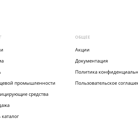
Г
ОБЩЕЕ
ки
Акции
ма
Документация
A
Политика конфиденциальн
щевой промышленности
Пользовательское соглаше
ицирующие средства
дажа
 каталог