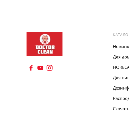
КАТАЛО
Новин
Для до
HOREC
8 (495) 555 67 33
Для пи
8 (903) 555 67 33
Дезинф
Распро
Скачать