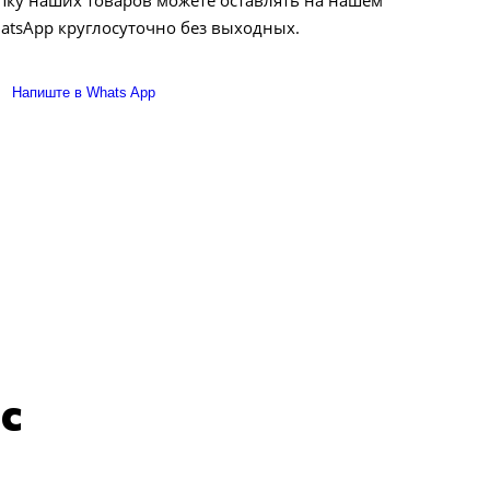
пку наших товаров можете оставлять на нашем
WhatsApp круглосуточно без выходных.
Напиште в Whats App
с