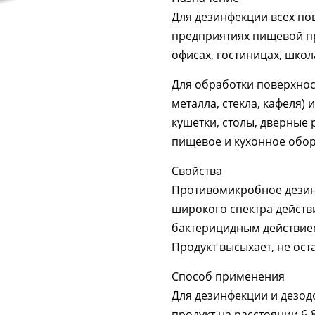
Для дезинфекции всех пов
предприятиях пищевой п
офисах, гостиницах, школа
Для обработки поверхност
металла, стекла, кафеля)
кушетки, столы, дверные 
пищевое и кухонное обор
Свойства
Противомикробное дези
широкого спектра действи
бактерицидным действием
Продукт высыхает, не ост
Способ применения
Для дезинфекции и дезод
продукт на расстоянии 6-