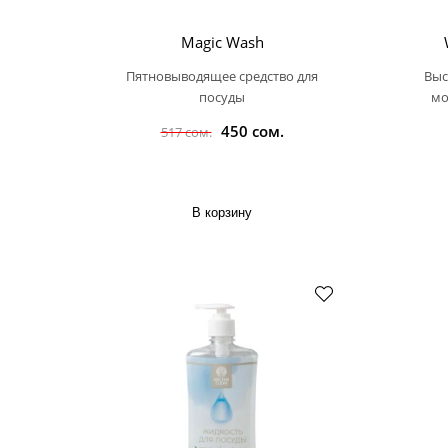
Magic Wash
Пятновыводящее средство для
Выс
посуды
мо
450 сом.
517 сом.
В корзину